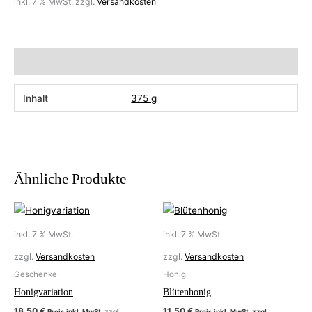
inkl. 7 % MwSt.
zzgl.
Versandkosten
Zusätzliche Information
Inhalt
375 g
Ähnliche Produkte
inkl. 7 % MwSt.
inkl. 7 % MwSt.
zzgl.
Versandkosten
zzgl.
Versandkosten
Geschenke
Honig
Honigvariation
Blütenhonig
18,50
€
11,50
€
Preis inkl. MwSt. zzgl.
Preis inkl. MwSt. zzgl.